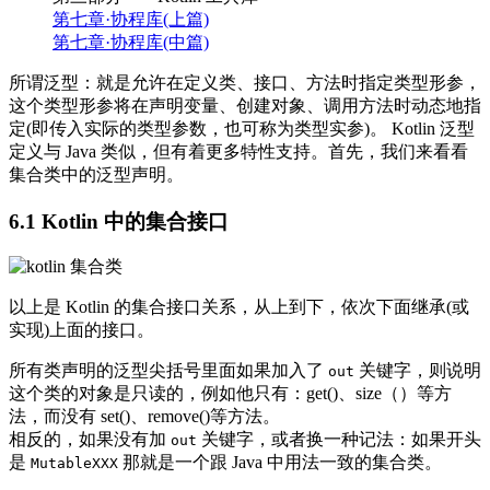
第七章·协程库(上篇)
第七章·协程库(中篇)
所谓泛型：就是允许在定义类、接口、方法时指定类型形参，
这个类型形参将在声明变量、创建对象、调用方法时动态地指
定(即传入实际的类型参数，也可称为类型实参)。 Kotlin 泛型
定义与 Java 类似，但有着更多特性支持。首先，我们来看看
集合类中的泛型声明。
6.1 Kotlin 中的集合接口
以上是 Kotlin 的集合接口关系，从上到下，依次下面继承(或
实现)上面的接口。
所有类声明的泛型尖括号里面如果加入了
关键字，则说明
out
这个类的对象是只读的，例如他只有：get()、size（）等方
法，而没有 set()、remove()等方法。
相反的，如果没有加
关键字，或者换一种记法：如果开头
out
是
那就是一个跟 Java 中用法一致的集合类。
MutableXXX