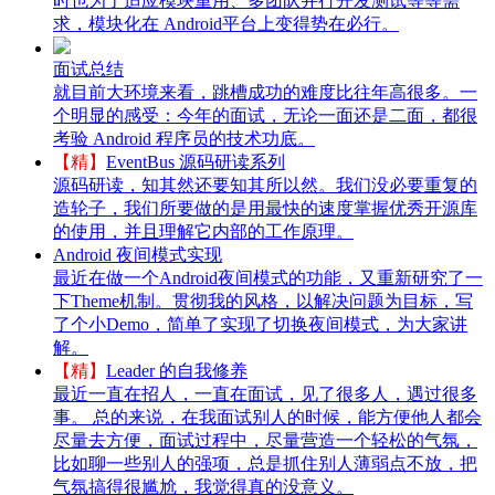
时也为了适应模块重用、多团队并行开发测试等等需
求，模块化在 Android平台上变得势在必行。
面试总结
就目前大环境来看，跳槽成功的难度比往年高很多。一
个明显的感受：今年的面试，无论一面还是二面，都很
考验 Android 程序员的技术功底。
【精】
EventBus 源码研读系列
源码研读，知其然还要知其所以然。我们没必要重复的
造轮子，我们所要做的是用最快的速度掌握优秀开源库
的使用，并且理解它内部的工作原理。
Android 夜间模式实现
最近在做一个Android夜间模式的功能，又重新研究了一
下Theme机制。贯彻我的风格，以解决问题为目标，写
了个小Demo，简单了实现了切换夜间模式，为大家讲
解。
【精】
Leader 的自我修养
最近一直在招人，一直在面试，见了很多人，遇过很多
事。 总的来说，在我面试别人的时候，能方便他人都会
尽量去方便，面试过程中，尽量营造一个轻松的气氛，
比如聊一些别人的强项，总是抓住别人薄弱点不放，把
气氛搞得很尴尬，我觉得真的没意义。