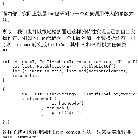
而内部，实际上就是 for 循环对每一个对象调用传入的参数方
法。
所以，我们也可以很轻松的通过这样的特性实现自己的自定义
操作符。例如下面的代码为一个 List 添加一个转换操作符，可
以将
转换成
，其中 A 和 B 可以为任何类
List<A>
List<B>
型。
inline fun <T, E> Iterable<T>.convert(action: (T) -> E)
    val list: MutableList<E> = mutableListOf()

    for (element in this) list.add(action(element))

    return list

}

{

	val list: List<String> = listOf("hello","world")

	list.convert {

		    it.hashCode()

		}.forEach {

		    print("$it")

		}

这样子就可以直接调用 list 的 convert 方法，只需要实现转换