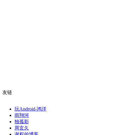
友链
玩Android-鸿洋
雨翔河
独孤影
周玄久
谢权的博客