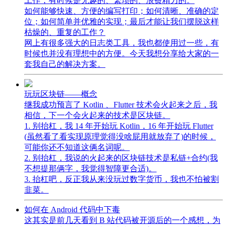
工作，有时候是无趣的、繁琐的、浪费精力的。
如何能够快速、方便的编写打印；如何清晰、准确的定
位；如何简单并优雅的实现；最后才能让我们摆脱这样
枯燥的、重复的工作？
网上有很多强大的日志类工具，我也都使用过一些，有
时候也并没有理想中的方便。今天我想分享给大家的一
套我自己的解决方案。
玩玩区块链——概念
继我成功预言了 Kotlin 、Flutter 技术会火起来之后，我
相信，下一个会火起来的技术是区块链。
1. 别抬杠，我 14 年开始玩 Kotlin，16 年开始玩 Flutter
(虽然看了看实现原理觉得没啥屁用就放弃了)的时候，
可能你还不知道这俩名词呢。
2. 别抬杠，我说的火起来的区块链技术是私链+合约(我
不想提那俩字，我觉得智障更合适)。
3. 抬杠吧，反正我从来没玩过数字货币，我也不怕被割
韭菜。
如何在 Android 代码中下毒
这其实是前几天看到 B 站代码被开源后的一个感想，为